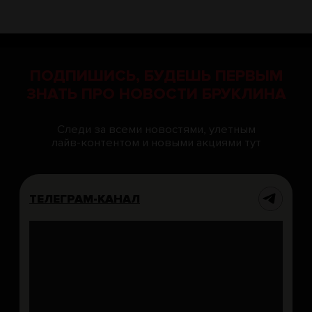
25к
45к
КЕГЛИ
ПН 11:57-00:03
ВТ-ЧТ, ВС - 09:57-00:02
Прайс
ПТ-СБ 09:57-00:02
Акции
Хочу карту гостя
Подписка на боулинг
Кубок КЛБ
ПРАЗДНИК
#ВБРУКЛИНЕ