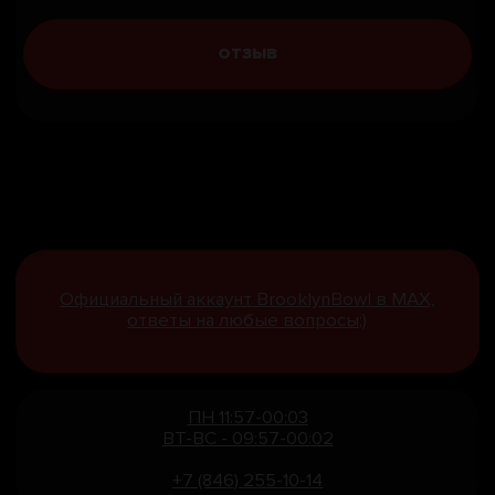
ПН 11:57-00:03
ВТ-ВС - 09:57-00:02
+7 (846) 255-10-14
Brooklyn Bowl в ТРЦ «Гудок»
(2 этаж, Красноармейская, 131)
Brooklyn Bowl в Аутлет МОЛЛ ЛЕТАУТ
(2 этаж, Московское шоссе 18 км, 23)
АРТЁМ РАХМЕЕВ,
ОСНОВАТЕЛЬ
RAKHMEEV@BROOKLYNBOWL.RU