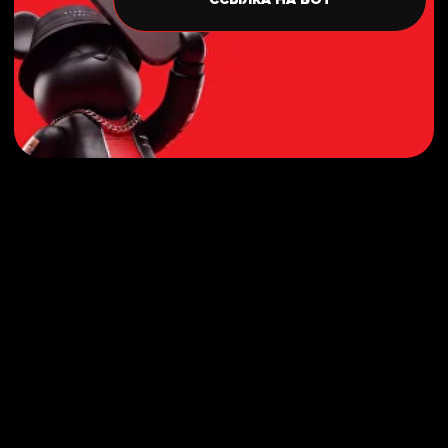
Не стесняйся, задавай вопросы нашей команде!
Мы всегда рады обратной связи и предложениям
от наших гостей.
СОТРУДНИЧЕСТВО
МЕРОПРИЯТИЕ
ОТЗЫВ
Официальный аккаунт BrooklynBowl в МАХ,
ответы на любые вопросы;)