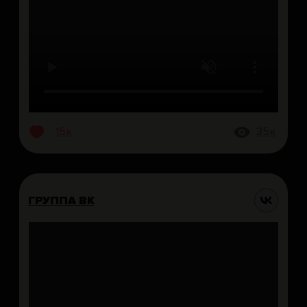
Детский ДР
Взрослый ДР
Корпоратив
КУХНЯ
СЕРТИФИКАТЫ
Предзаказ
ДОПОЛНИТЕЛЬНО
О НАС
BrooklynBook
Контакты
+ 7 (846) 255-10-14
О нас
Публичная оферта
Франшиза
Согласие на обработку
Вакансии
персональных данных
Мерч
Политика обработки
Вопросы и ответы
персональных данных
Хочу стать тайным гостем
Юридическая
Схема зала
информация
Важная информация
Все права защищены
Артём Рахмеев, основатель
rakhmeev@brooklynbowl.ru