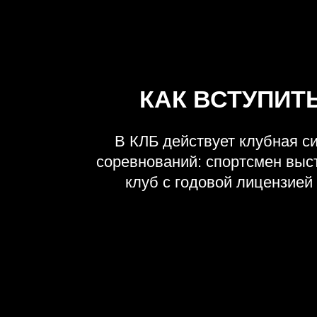
соревнований: спортсмен выступае
клуб с годовой лицензией КЛБ.