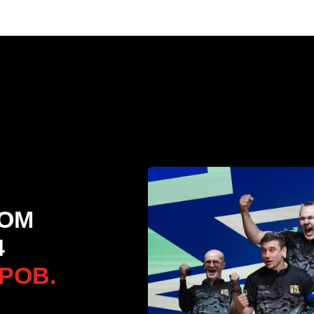
В.
 побывала
инбург,
маты.
МАТЧ ТВ
римого —