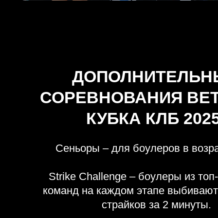
Strike Challenge – боулеры из топ-8 лу
команд на каждом этапе выбивают мак
страйков за 2 минуты.