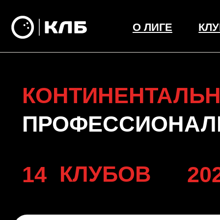
О ЛИГЕ
КЛУБЫ 
КОНТИНЕНТАЛЬНАЯ 
ПРОФЕССИОНАЛЬНА
КЛУБОВ
14
202