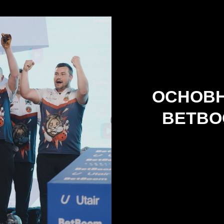
Личные и 
OOM
50+