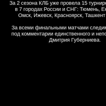
Дмитрия Губерниева.
КАК ВСТУПИТЬ?
В КЛБ действует клубная систем