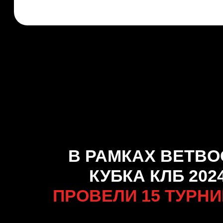
В РАМКАХ BETBOOM
КУБКА КЛБ 2024
ПРОВЕЛИ 15 ТУРНИРО
За 2 сезона КЛБ уже провела 15 турниров и
в 7 городах России и СНГ: Тюмень, Екатер
Омск, Ижевск, Красноярск, Ташкент и Ал
За всеми финальными матчами следим на 
под комментарии единственного и неповто